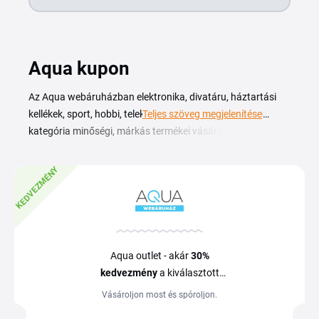
Aqua kupon
Az Aqua webáruházban elektronika, divatáru, háztartási
kellékek, sport, hobbi, telekommunikáció és sok egyéb
Teljes szöveg megjelenítése
kategória minőségi, márkás termékei vásárolhatók meg
kedvező áron, gyorsan és kényelmesen. A gazdag kínálat
több mint 50.000 különféle termékből áll, melynek nagy
KEDVEZMÉNY
része raktáron van. A remek árak mellett
Aqua webáruház
kupont
is felhasználhat, hogy még olcsóbban vásároljon.
Részt vehet nyereményjátékokban, melyekkel akár
kuponokat, utalványokat vagy értékes tárgyakat nyerhet.
Gyors szállítás, remek szolgáltatások, kiváló árak és
Aqua outlet - akár
30%
szakértelem - erre számíthat az Aqua webáruházban.
kedvezmény
a kiválasztott
termékekre
Vásároljon most és spóroljon.