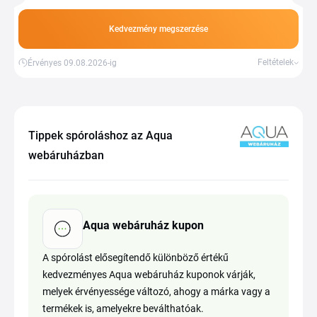
Kedvezmény megszerzése
Feltételek
Érvényes 09.08.2026-ig
Tippek spóroláshoz az Aqua
webáruházban
Aqua webáruház kupon
A spórolást elősegítendő különböző értékű
kedvezményes Aqua webáruház kuponok várják,
melyek érvényessége változó, ahogy a márka vagy a
termékek is, amelyekre beválthatóak.