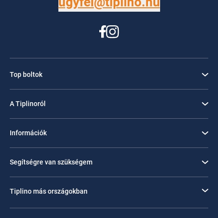
ugyfel@tiplino.hu
Top boltok
A Tiplinoról
Információk
Segítségre van szükségem
Tiplino más országokban