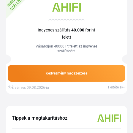
N
S
Ingyenes szállítás
40.000
forint
felett
Vásároljon 40000 Ft felett az ingyenes
szállításért.
Kedvezmény megszerzése
Feltételek
Érvényes 09.08.2026-ig
Tippek a megtakarításhoz