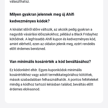
választhatsz.
Milyen gyakran jelennek meg új Ahifi
kedvezményes kódok?
A kínálat időről időre változik, az akciók pedig gyakran a
nagyobb vásárlási időszakokhoz, például a Black Fridayhez
kötődnek. A legfrissebb Ahifi kupon és kedvezményes kód,
amint elérhető, ezen az oldalon jelenik meg, ezért rendelés
előtt érdemes benézned.
Van minimális kosárérték a kód beváltásához?
Ez kódonként eltér. Egyes kuponkódok minimális
kosárértékhez vagy adott termékkategóriához kötöttek,
mások szabadabban felhasználhatók. A pontos feltételeket
mindig a kódhoz tartozó leírásban találod, beváltás előtt
érdemes elolvasnod.