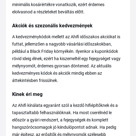
minimális kosárértékre vonatkozik, ezért érdemes
elolvasnod a részleteket beváltás előtt.
Akciók és szezonális kedvezmények
A kedvezménykódok mellett az Ahifi időszakos akciókat is
futtat, jellemzően a nagyobb vásárlási időszakokban,
például a Black Friday környékén. Ilyenkor a kuponkódok
rövid ideig élnek, ezért ha kiszemeltél egy fejegységet vagy
mélynyomót, érdemes gyorsan döntened. Az aktuális
kedvezményes kódok és akciók mindig ebben az
áttekintésben frissülnek.
Kinek éri meg
Az Ahifi kínálata egyaránt szól a kezdő hifiépítőknek és a
tapasztaltabb felhasználóknak. Ha most cserélnéd le
először a gyári rendszert, a fejegységek és komplett
hangszórócsomagok jó kiindulópontot adnak. Ha pedig
már építesz, az erősítők és mélynyomók szélesebb