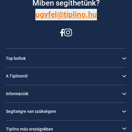
Miben segíthetünk?
ugyfel@tiplino.hu
Top boltok
A Tiplinoról
Információk
Segítségre van szükségem
Tiplino más országokban