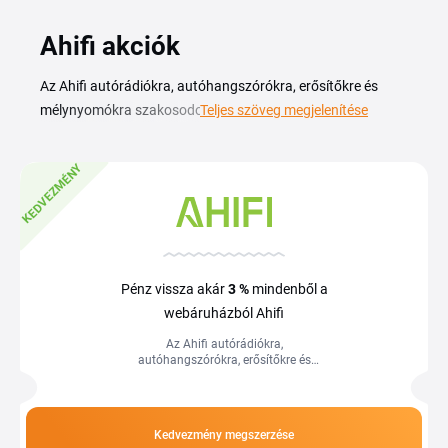
Ahifi akciók
Az Ahifi autórádiókra, autóhangszórókra, erősítőkre és
mélynyomókra szakosodott webáruház, ha autóhifit
Teljes szöveg megjelenítése
építenél vagy fejlesztenél, itt megtalálod a hangszórókat,
fejegységeket és tartozékokat egy helyen. Egy érvényes
KEDVEZMÉNY
Ahifi kuponkóddal kedvezményesebben rendelheted meg a
kiválasztott márkás termékeket. Az aktuális Ahifi kupon és
kedvezményes kód, amikor elérhető, itt található, így a
fejegység vagy a basszusláda cseréje előtt érdemes
benézned. A kódot a kosárban kell beírnod és máris
Pénz vissza akár
3 %
mindenből a
alacsonyabb végösszeget látsz a megrendelés lezárásakor.
webáruházból Ahifi
Az Ahifi autórádiókra,
autóhangszórókra, erősítőkre és
mélynyomókra szakosodott webáruház,
ha autóhifit építenél vagy fejlesztenél, itt
megtalálod...
Kedvezmény megszerzése