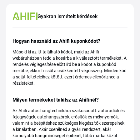
Gyakran ismételt kérdések
Hogyan használd az Ahifi kuponkódot?
Másold ki az itt található kódot, majd az Ahifi
webáruházban tedd a kosárba a kiválasztott termékeket. A
rendelés véglegesítése előtt írd be a kódot a kuponkód
mezőbe, ekkor frissül a csökkentett végösszeg. Minden kód
a saját feltételeihez kötött, ezért érdemes ellenőrizned a
részleteket.
Milyen termékeket találsz az Ahifinél?
Az Ahifi autós hangtechnikára szakosodott: autórádiók és
fejegységek, autóhangszórók, erősítők és mélynyomók,
valamint a beépítéshez szükséges kiegészítők szerepelnek
a kínálatban. Akár cserélnéd a gyári rendszert, akár
komolyabb hangminőséget építenél, több márka közül