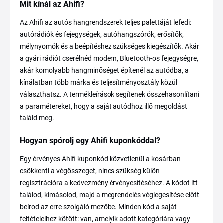
Mit kínál az Ahifi?
Az Ahifi az autós hangrendszerek teljes palettáját lefedi:
autórádiók és fejegységek, autóhangszórók, erősítők,
mélynyomók és a beépítéshez szükséges kiegészítők. Akár
a gyári rádiót cserélnéd modern, Bluetooth-os fejegységre,
akár komolyabb hangminőséget építenél az autódba, a
kínálatban több márka és teljesítményosztály közül
választhatsz. A termékleírások segítenek összehasonlítani
a paramétereket, hogy a saját autódhoz illő megoldást
találd meg.
Hogyan spórolj egy Ahifi kuponkóddal?
Egy érvényes Ahifi kuponkód közvetlenül a kosárban
csökkenti a végösszeget, nincs szükség külön
regisztrációra a kedvezmény érvényesítéséhez. A kódot itt
találod, kimásolod, majd a megrendelés véglegesítése előtt
beírod az erre szolgáló mezőbe. Minden kód a saját
feltételeihez kötött: van, amelyik adott kategóriára vagy