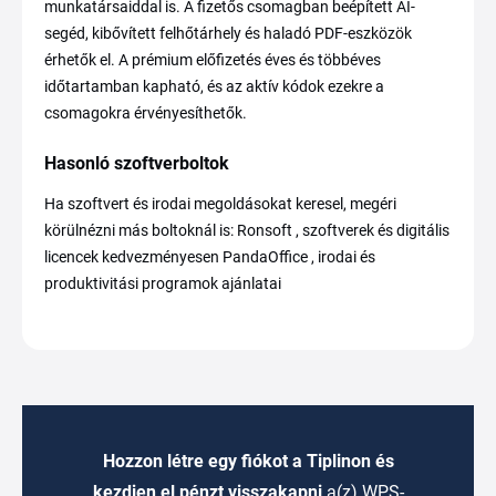
munkatársaiddal is. A fizetős csomagban beépített AI-
segéd, kibővített felhőtárhely és haladó PDF-eszközök
érhetők el. A prémium előfizetés éves és többéves
időtartamban kapható, és az aktív kódok ezekre a
csomagokra érvényesíthetők.
Hasonló szoftverboltok
Ha szoftvert és irodai megoldásokat keresel, megéri
körülnézni más boltoknál is: Ronsoft , szoftverek és digitális
licencek kedvezményesen PandaOffice , irodai és
produktivitási programok ajánlatai
Hozzon létre egy fiókot a Tiplinon és
kezdjen el pénzt visszakapni
a(z) WPS-