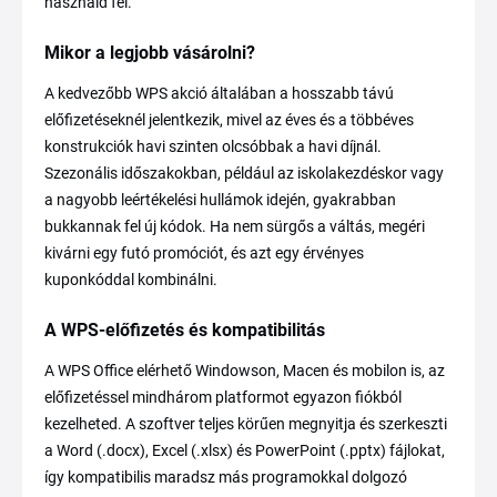
használd fel.
Mikor a legjobb vásárolni?
A kedvezőbb WPS akció általában a hosszabb távú
előfizetéseknél jelentkezik, mivel az éves és a többéves
konstrukciók havi szinten olcsóbbak a havi díjnál.
Szezonális időszakokban, például az iskolakezdéskor vagy
a nagyobb leértékelési hullámok idején, gyakrabban
bukkannak fel új kódok. Ha nem sürgős a váltás, megéri
kivárni egy futó promóciót, és azt egy érvényes
kuponkóddal kombinálni.
A WPS-előfizetés és kompatibilitás
A WPS Office elérhető Windowson, Macen és mobilon is, az
előfizetéssel mindhárom platformot egyazon fiókból
kezelheted. A szoftver teljes körűen megnyitja és szerkeszti
a Word (.docx), Excel (.xlsx) és PowerPoint (.pptx) fájlokat,
így kompatibilis maradsz más programokkal dolgozó