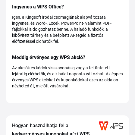
Ingyenes a WPS Office?
Igen, a Kingsoft irodai csomagjának alapváltozata
ingyenes, és Word-, Excel-, PowerPoint- valamint PDF-
fájlokkal is dolgozhatsz benne. A haladó funkciók, a
kibővített tárhely és a beépített AI-segéd a fizetős
előfizetéssel oldhatók fel.
Meddig érvényes egy WPS akció?
Az akciók és kódok visszavonásig vagy a feltüntetett
lejáratig elérhetők, és a kínálat naponta változhat. Az éppen
érvényes WPS akciókat és kuponkódokat ezen az oldalon
nézheted át, mielőtt vásárolnál.
Hogyan használhatja fel a
kedvezményes kuponokat a(z) WPS