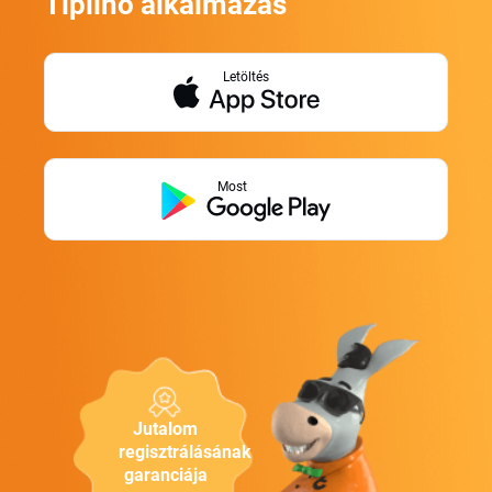
Tiplino alkalmazás
Letöltés
Most
Jutalom
regisztrálásának
garanciája