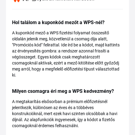
Hol találom a kuponkód mezőt a WPS-nél?
A kuponkód mező a WPS fizetési folyamat összesítő
oldalán jelenik meg, közvetlenül a csomag díja alatt,
"Promóciós kód" felirattal. Ide írd be a kódot, majd kattints
az érvényesítés gombra: a rendszer azonnal frissíti a
végösszeget. Egyes kódok csak meghatározott
csomagoknál aktívak, ezért a mező kitöltése előtt győződj
meg arról, hogy a megfelelő előfizetési típust választottad
ki.
Milyen csomagra éri meg a WPS kedvezmény?
A megtakarítás elsősorban a prémium előfizetésnél
jelentkezik, különösen az éves és a többéves
konstrukcióknál, mert ezek havi szinten olcsóbbak a havi
díjnál. Az alapfunkciók ingyenesek, így a kódot a fizetős
csomagoknál érdemes felhasználni.