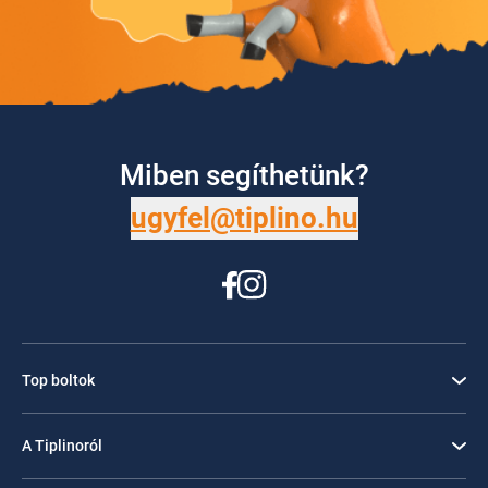
Miben segíthetünk?
ugyfel@tiplino.hu
Top boltok
A Tiplinoról