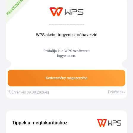
KEDVEZMÉNY
WPS akció - ingyenes próbaverzió
Próbálja ki a WPS szoftvereit
ingyenesen.
Kedvezmény megszerzése
Feltételek
Érvényes 09.08.2026-ig
Tippek a megtakarításhoz