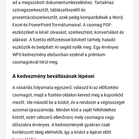
ad a megszokott dokumentumkezeléshez. Tartalmaz
szövegszerkesztőt, táblázatkezelőt és
prezentációszerkesztőt, ezek pedig kompatibilisek a Word,
Excel és PowerPoint formátumaival. A csomag PDF-
eszközöket is kínál: olvasást, szerkesztést, konvertálást és
aláírást. A fizetős előfizetéssel bővített tárhely, haladó
eszközök és beépített AI-segéd nyílik meg. Egy érvényes
WPS kedvezmény elsősorban ezeknél a prémium
csomagoknál térül meg.
A kedvezmény beváltásának lépései
A vásárlás folyamata egyszerű: válaszd ki az előfizetési
csomagot, majd a fizetési oldalon keresd meg a kuponkód
mezőt. Ide másold be a kódot, és a rendszer a végösszeget
azonnal újraszámolja. Minden kód a saját feltételeihez
kötött, ezért célszerű ellenőrizni, mely csomagra vagy
időszakra érvényes. A kedvezmények gyakran csak
korlátozott ideig elérhetők, így a kódot a lejárat előtt