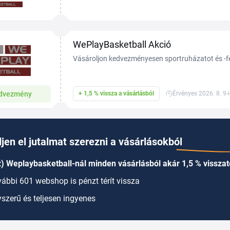
kosárlabdacipők, mezek, labdák, palánkok és edzé
hazai és...
WePlayBasketball Akció
Vásároljon kedvezményesen sportruházatot és -fe
dvezmény
+ 1,5 % vissza a vásárlásból
Érvényes 2026. 8. 9-
jen el jutalmat szerezni a vásárlásokból
) Weplaybasketball-nál minden vásárlásból akár 1,5 % visszaté
ábbi 601 webshop is pénzt térít vissza
szerű és teljesen ingyenes