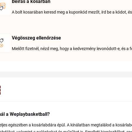
Beírás a kosárban
A bolt kosarában keresd meg a kuponkód mezőt, írd be a kódot, és
Végösszeg ellenőrzése
Mielőtt fizetnél, nézd meg, hogy a kedvezmény levonódott-e, és a f
nál a Weplaybasketball?
teljes egészében a kosárlabdára épül. A kínálatban megtalálod a kosárlab