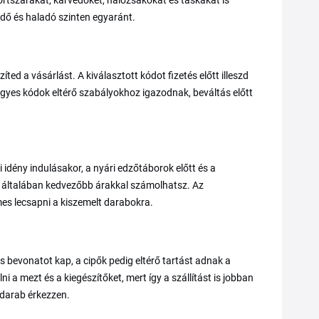
portszárakat, karvédőket, hálózsákokat és táskákat is
zdő és haladó szinten egyaránt.
d a vásárlást. A kiválasztott kódot fizetés előtt illeszd
gyes kódok eltérő szabályokhoz igazodnak, beváltás előtt
idény indulásakor, a nyári edzőtáborok előtt és a
re általában kedvezőbb árakkal számolhatsz. Az
mes lecsapni a kiszemelt darabokra.
ás bevonatot kap, a cipők pedig eltérő tartást adnak a
 a mezt és a kiegészítőket, mert így a szállítást is jobban
 darab érkezzen.