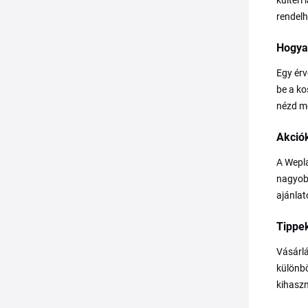
kültéri
rendelh
Hogya
Egy érv
be a ko
nézd me
Akciók
A Wepla
nagyobb
ajánlat
Tippek
Vásárlá
különbö
kihaszn