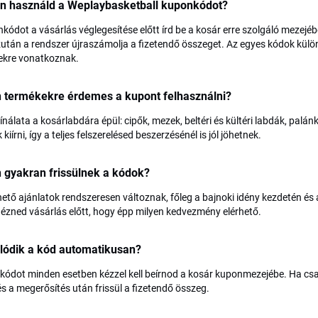
n használd a Weplaybasketball kuponkódot?
kódot a vásárlás véglegesítése előtt írd be a kosár erre szolgáló mezejébe
után a rendszer újraszámolja a fizetendő összeget. Az egyes kódok külö
ekre vonatkoznak.
n termékekre érdemes a kupont felhasználni?
kínálata a kosárlabdára épül: cipők, mezek, beltéri és kültéri labdák, pal
kiírni, így a teljes felszerelésed beszerzésénél is jól jöhetnek.
 gyakran frissülnek a kódok?
hető ajánlatok rendszeresen változnak, főleg a bajnoki idény kezdetén és
ézned vásárlás előtt, hogy épp milyen kedvezmény elérhető.
lódik a kód automatikusan?
kódot minden esetben kézzel kell beírnod a kosár kuponmezejébe. Ha csak
és a megerősítés után frissül a fizetendő összeg.