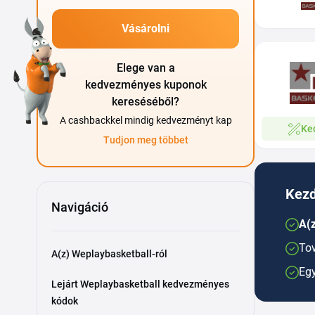
Vásárolni
Elege van a
kedvezményes kuponok
kereséséből?
A cashbackkel mindig kedvezményt kap
Ke
Tudjon meg többet
Kezd
Navigáció
A(z
Tov
A(z) Weplaybasketball-ról
Egy
Lejárt Weplaybasketball kedvezményes
kódok