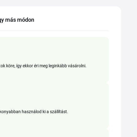
agy más módon
tok köre, így ekkor éri meg leginkább vásárolni.
ékonyabban használod ki a szállítást.