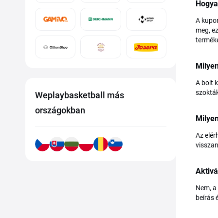
Hogya
A kupon
meg, ez
termék
Milye
A bolt 
szokták 
Weplaybasketball más
országokban
Milyen
Az elér
visszan
Aktivá
Nem, a 
beírás 