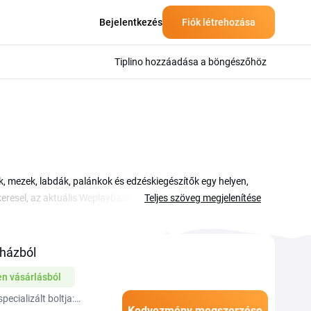
Bejelentkezés
Fiók létrehozása
Tiplino hozzáadása a böngészőhöz
, mezek, labdák, palánkok és edzéskiegészítők egy helyen,
keresel, az aktuális Weplaybasketball kuponkód segítségével
Teljes szöveg megjelenítése
 megmutatjuk, hogyan válthatod be a kódokat, és milyen
lnek a kosárban, így néhány kattintással alacsonyabb
nlatot, és vásárold meg a kosaras felszerelést okosabban.
házból
n vásárlásból
cializált boltja:
Kedvezmény megszerzése