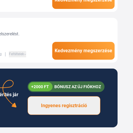
skiegészítők egy helyen,
lszerelést.
Kedvezmény megszerzése
|
ig
Feltételek
+2000 FT
BÓNUSZ AZ ÚJ FIÓKHOZ
rítés jár
Ingyenes regisztráció