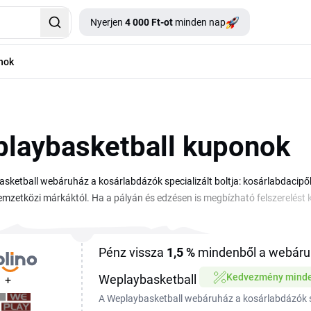
Nyerjen
4 000 Ft-ot
minden nap
nok
laybasketball kuponok
sketball webáruház a kosárlabdázók specializált boltja: kosárlabdacipők
emzetközi márkáktól. Ha a pályán és edzésen is megbízható felszerelést 
esebben szerezheted be a kedvenc darabjaidat. Ebben az áttekintésben
rdemes figyelned a következő rendelésednél. A kódok kézi beírást igénye
t érhetsz el. Nézd át a választékot, válaszd ki a számodra megfelelő ajá
Pénz vissza
1,5 %
mindenből a webáru
Kedvezmény minde
Weplaybasketball
+
A Weplaybasketball webáruház a kosárlabdázók spe