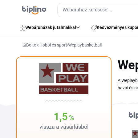
Webáruházak jutalmakkal
Kedvezményes kupo
Boltok
Hobbi és sport
Weplaybasketball
Wep
A Weplayba
hazai és n
kedvezmény
akciókra é
végösszege
1,5
%
vissza a vásárlásból