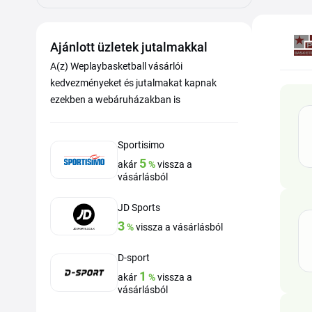
Ajánlott üzletek jutalmakkal
A(z) Weplaybasketball vásárlói
kedvezményeket és jutalmakat kapnak
ezekben a webáruházakban is
Sportisimo
5
akár
%
vissza a
vásárlásból
JD Sports
3
%
vissza a vásárlásból
D-sport
1
akár
%
vissza a
vásárlásból