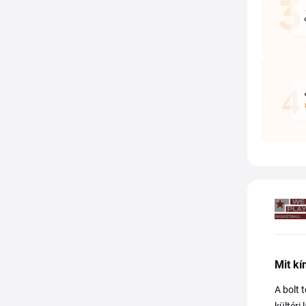
Mit kí
A bolt 