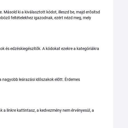
. Másold ki a kiválasztott kódot, illeszd be, majd erősítsd
nböző feltételekhez igazodnak, ezért nézd meg, mely
ánkok és edzéskiegészítők. A kódokat ezekre a kategóriákra
 a nagyobb leárazási időszakok előtt. Érdemes
 a linkre kattintasz, a kedvezmény nem érvényesül, a