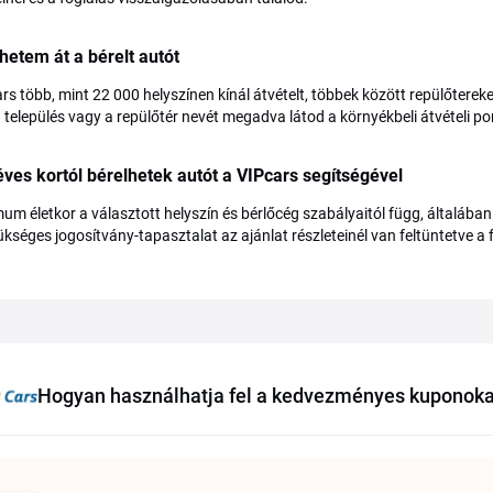
hetem át a bérelt autót
rs több, mint 22 000 helyszínen kínál átvételt, többek között repülőter
 település vagy a repülőtér nevét megadva látod a környékbeli átvételi po
ves kortól bérelhetek autót a VIPcars segítségével
um életkor a választott helyszín és bérlőcég szabályaitól függ, általában 
ükséges jogosítvány-tapasztalat az ajánlat részleteinél van feltüntetve a f
Hogyan használhatja fel a kedvezményes kuponoka