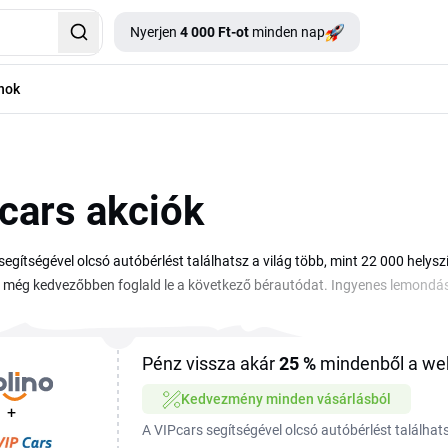
Nyerjen
4 000 Ft-ot
minden nap
nok
cars akciók
segítségével olcsó autóbérlést találhatsz a világ több, mint 22 000 helys
y még kedvezőbben foglald le a következő bérautódat. Ingyenes lemondás
l, legyen szó nyaralásról vagy üzleti útról. Az ismert nemzetközi és helyi
IPcars kupon és VIPcars promóció ezen az oldalon megtalálható. Hasonlíts
egjobb ajánlatot, majd a foglalás véglegesítése előtt írd be a VIPcars 
Pénz vissza akár
25 %
mindenből a we
d le az autót a következő utadhoz és a teljes ár már a foglalás során látha
Kedvezmény minden vásárlásból
+
A VIPcars segítségével olcsó autóbérlést találhats