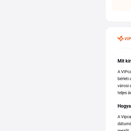
Mit kí
A VIPca
bérleti
városi 
teljes 
Hogya
A Vipca
dátumát
mezőt. 