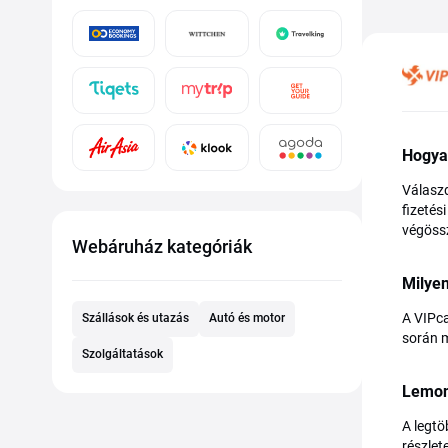
Hogya
Válaszd
fizetés
végöss
Webáruház kategóriák
Milye
A VIPca
Szállások és utazás
Autó és motor
során m
Szolgáltatások
Lemon
A legtö
részlet