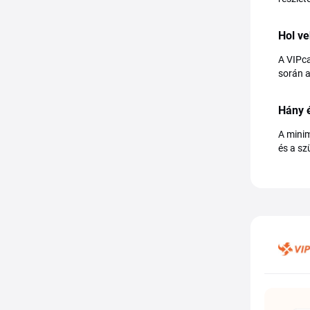
Hol ve
A VIPca
során a
Hány é
A minim
és a sz