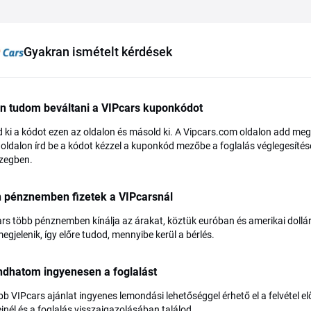
Gyakran ismételt kérdések
n tudom beváltani a VIPcars kuponkódot
 ki a kódot ezen az oldalon és másold ki. A Vipcars.com oldalon add meg a
i oldalon írd be a kódot kézzel a kuponkód mezőbe a foglalás véglegesíté
zegben.
n pénznemben fizetek a VIPcarsnál
rs több pénznemben kínálja az árakat, köztük euróban és amerikai doll
egjelenik, így előre tudod, mennyibe kerül a bérlés.
dhatom ingyenesen a foglalást
bb VIPcars ajánlat ingyenes lemondási lehetőséggel érhető el a felvétel el
einél és a foglalás visszaigazolásában találod.