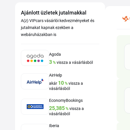
Ajánlott üzletek jutalmakkal
A(z) VIPcars vásárlói kedvezményeket és
jutalmakat kapnak ezekben a
webáruházakban is
Agoda
3
%
vissza a vásárlásból
AirHelp
10
akár
%
vissza a
vásárlásból
EconomyBookings
25,385
%
vissza a
vásárlásból
Iberia