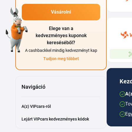
Vásárolni
Elege van a
kedvezményes kuponok
kereséséből?
A cashbackkel mindig kedvezményt kap
Tudjon meg többet
Kezd
Navigáció
A(z
Tov
A(z) VIPcars-ról
Egy
Lejárt VIPcars kedvezményes kódok