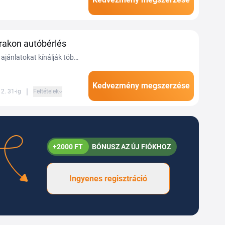
cars akció lehetővé...
rakon autóbérlés
ajánlatokat kínálják több
és helyi beszállítóval
 a Tiplinoval.
Kedvezmény megszerzése
|
2. 31-ig
Feltételek
+2000 FT
BÓNUSZ AZ ÚJ FIÓKHOZ
Ingyenes regisztráció