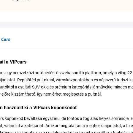
nál a VIPcars
rs egy nemzetközi autóbérlési összehasonlító platform, amely a világ 22 0
 ajánlatot. Repülőtéri pultoknál, városközpontokban és népszerű turisztika
autóktól a családi SUV-okig és prémium kategóriás járművekig minden meg
ár előre kiszámítható, így nem érhet meglepetés a pultnál.
n használd ki a VIPcars kuponkódot
rs kuponkód beváltása egyszerű, de fontos a foglalás helyes sorrendje. Elő
, valamint a kategóriát. Amikor megtaláltad a megfelelő ajánlatot, a fi
Másold ki a kódot ezen az oldalon és írd be kézzel a mezőbe a foglalás v