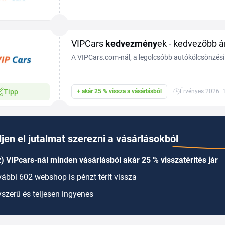
000 helyszínén. A VIPcars kuponkód és a friss VIP
VIPCars
kedvezmény
ek - kedvezőbb á
A VIPCars.com-nál, a legolcsóbb autókölcsönzési 
mint 22 000 helyszínen, több mint 800 nemzetközi 
tárgyalva az árakat világszerte. Spóroljon még ma
Tipp
+ akár 25 % vissza a vásárlásból
Érvényes 2026. 1
jen el jutalmat szerezni a vásárlásokból
) VIPcars-nál minden vásárlásból akár 25 % visszatérítés jár
ábbi 602 webshop is pénzt térít vissza
szerű és teljesen ingyenes