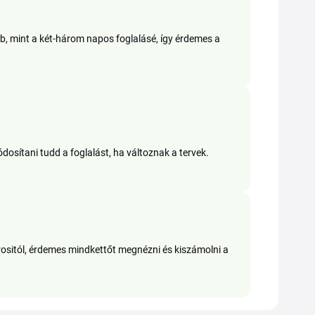
bb, mint a két-három napos foglalásé, így érdemes a
osítani tudd a foglalást, ha változnak a tervek.
árositól, érdemes mindkettőt megnézni és kiszámolni a