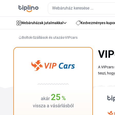
Webáruházak jutalmakkal
Kedvezményes kupo
Boltok
Szállások és utazás
VIPcars
VIP
A VIPcars 
teszi, hog
foglalásná
aktuális V
számodra l
25
%
akár
foglalhato
vissza a vásárlásból