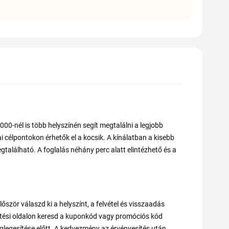
00-nél is több helyszínén segít megtalálni a legjobb
i célpontokon érhetők el a kocsik. A kínálatban a kisebb
található. A foglalás néhány perc alatt elintézhető és a
ször válaszd ki a helyszínt, a felvétel és visszaadás
zetési oldalon keresd a kuponkód vagy promóciós kód
églegesítése előtt. A kedvezmény az érvényesítés után