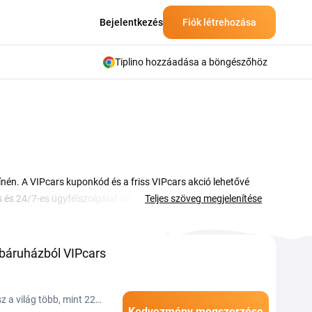
Bejelentkezés
Fiók létrehozása
Tiplino hozzáadása a böngészőhöz
zínén. A VIPcars kuponkód és a friss VIPcars akció lehetővé
 és 24/7-es ügyfélszolgálat áll rendelkezésedre minden
Teljes szöveg megjelenítése
 bérlőcégek kínálatát egy helyen hasonlíthatod össze. Az
d össze a vezető bérlőcégek kínálatát, válaszd ki a
kedvezmény kódot a megfelelő mezőbe. Így olcsóbban
báruházból VIPcars
tóvá válik.
z a világ több, mint 22
Kedvezmény megszerzése