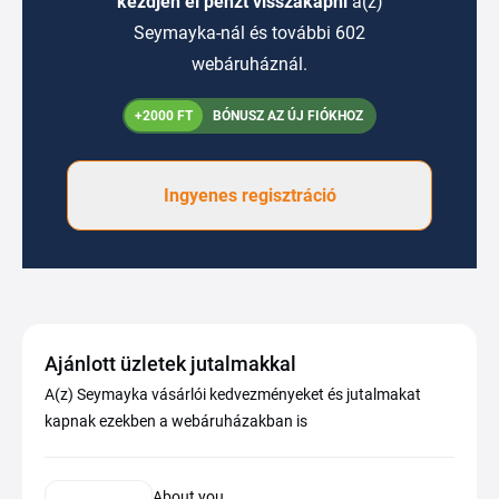
kezdjen el pénzt visszakapni
a(z)
Seymayka-nál és további 602
webáruháznál.
+2000 FT
BÓNUSZ AZ ÚJ FIÓKHOZ
Ingyenes regisztráció
Ajánlott üzletek jutalmakkal
A(z) Seymayka vásárlói kedvezményeket és jutalmakat
kapnak ezekben a webáruházakban is
About you