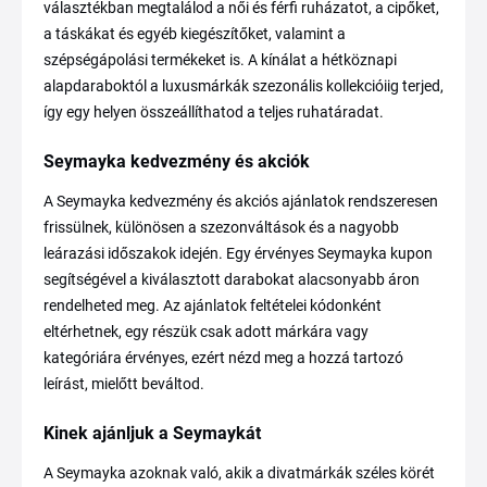
választékban megtalálod a női és férfi ruházatot, a cipőket,
a táskákat és egyéb kiegészítőket, valamint a
szépségápolási termékeket is. A kínálat a hétköznapi
alapdaraboktól a luxusmárkák szezonális kollekcióiig terjed,
így egy helyen összeállíthatod a teljes ruhatáradat.
Seymayka kedvezmény és akciók
A Seymayka kedvezmény és akciós ajánlatok rendszeresen
frissülnek, különösen a szezonváltások és a nagyobb
leárazási időszakok idején. Egy érvényes Seymayka kupon
segítségével a kiválasztott darabokat alacsonyabb áron
rendelheted meg. Az ajánlatok feltételei kódonként
eltérhetnek, egy részük csak adott márkára vagy
kategóriára érvényes, ezért nézd meg a hozzá tartozó
leírást, mielőtt beváltod.
Kinek ajánljuk a Seymaykát
A Seymayka azoknak való, akik a divatmárkák széles körét