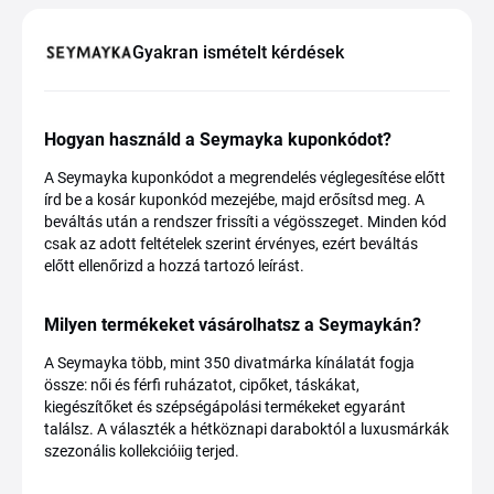
Gyakran ismételt kérdések
Hogyan használd a Seymayka kuponkódot?
A Seymayka kuponkódot a megrendelés véglegesítése előtt
írd be a kosár kuponkód mezejébe, majd erősítsd meg. A
beváltás után a rendszer frissíti a végösszeget. Minden kód
csak az adott feltételek szerint érvényes, ezért beváltás
előtt ellenőrizd a hozzá tartozó leírást.
Milyen termékeket vásárolhatsz a Seymaykán?
A Seymayka több, mint 350 divatmárka kínálatát fogja
össze: női és férfi ruházatot, cipőket, táskákat,
kiegészítőket és szépségápolási termékeket egyaránt
találsz. A választék a hétköznapi daraboktól a luxusmárkák
szezonális kollekcióiig terjed.