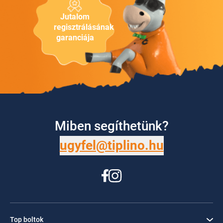
Jutalom
regisztrálásának
garanciája
Miben segíthetünk?
ugyfel@tiplino.hu
Top boltok