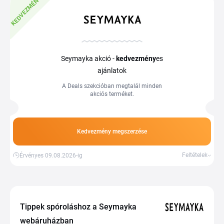
KEDVEZMÉNY
Seymayka akció -
kedvezmény
es
ajánlatok
A Deals szekcióban megtalál minden
akciós terméket.
Kedvezmény megszerzése
Feltételek
Érvényes 09.08.2026-ig
Tippek spóroláshoz a Seymayka
webáruházban