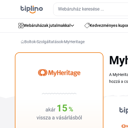
Webáruházak jutalmakkal
Kedvezményes kupo
Boltok
Szolgáltatások
MyHeritage
Myh
A MyHerita
hozzá a cs
akciókat é
Complete é
kuponkódot
15
%
akár
promóciók 
vissza a vásárlásból