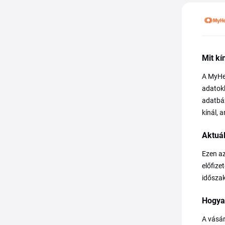
Mit kí
A MyHer
adatokh
adatbáz
kínál, 
Aktuá
Ezen az
előfize
időszak
Hogya
A vásár