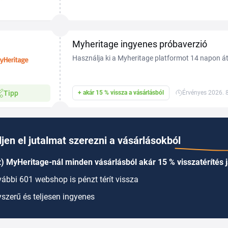
szolgáltatás a világon, MyHeritage kuponkóddal
hozzá a...
Myheritage ingyenes próbaverzió
Használja ki a Myheritage platformot 14 napon á
infromáció a webáruházban.
Tipp
+ akár 15 % vissza a vásárlásból
Érvényes 2026. 8
jen el jutalmat szerezni a vásárlásokból
) MyHeritage-nál minden vásárlásból akár 15 % visszatérítés j
ábbi 601 webshop is pénzt térít vissza
szerű és teljesen ingyenes