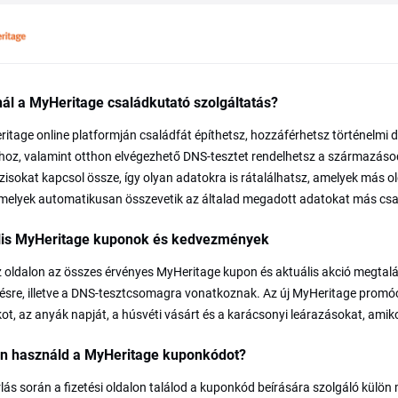
nál a MyHeritage családkutató szolgáltatás?
itage online platformján családfát építhetsz, hozzáférhetsz történel
oz, valamint otthon elvégezhető DNS-tesztet rendelhetsz a származásod 
isokat kapcsol össze, így olyan adatokra is rátalálhatsz, amelyek más o
amelyek automatikusan összevetik az általad megadott adatokat más csa
lis MyHeritage kuponok és kedvezmények
 oldalon az összes érvényes MyHeritage kupon és aktuális akció megta
tésre, illetve a DNS-tesztcsomagra vonatkoznak. Az új MyHeritage promóci
ot, az anyák napját, a húsvéti vásárt és a karácsonyi leárazásokat, ami
n használd a MyHeritage kuponkódot?
lás során a fizetési oldalon találod a kuponkód beírására szolgáló külön m