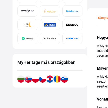
Hogya
A MyHer
másold 
csomagr
MyHeritage más országokban
Milye
A MyHer
szezoná
ezért é
Vonat
Igen, a