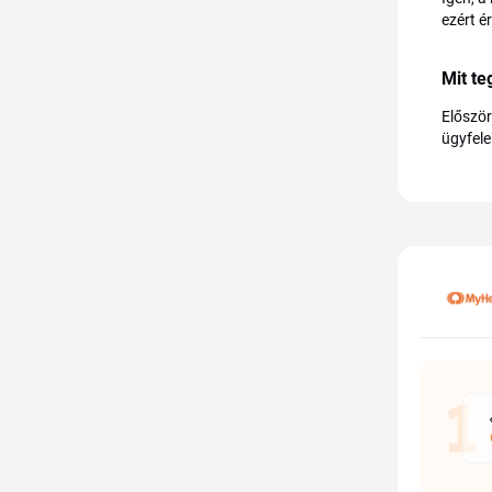
ezért é
Mit t
Először
ügyfele