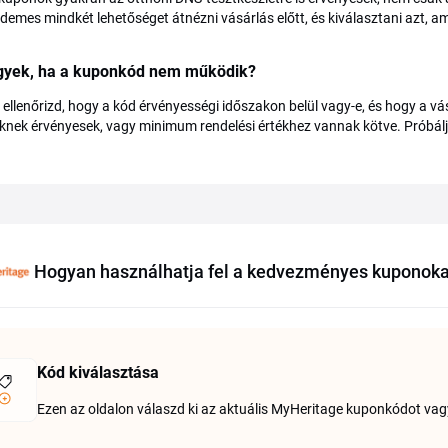
rdemes mindkét lehetőséget átnézni vásárlás előtt, és kiválasztani azt, amel
egyek, ha a kuponkód nem működik?
 ellenőrizd, hogy a kód érvényességi időszakon belül vagy-e, és hogy a 
knek érvényesek, vagy minimum rendelési értékhez vannak kötve. Próbálj 
Hogyan használhatja fel a kedvezményes kuponoka
Kód kiválasztása
Ezen az oldalon válaszd ki az aktuális MyHeritage kuponkódot vag