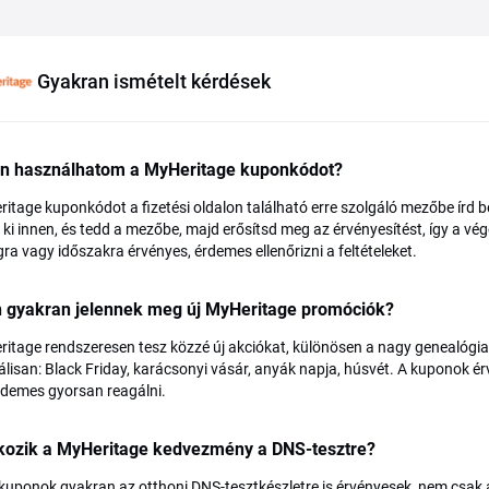
Gyakran ismételt kérdések
n használhatom a MyHeritage kuponkódot?
itage kuponkódot a fizetési oldalon található erre szolgáló mezőbe írd b
ki innen, és tedd a mezőbe, majd erősítsd meg az érvényesítést, így a v
a vagy időszakra érvényes, érdemes ellenőrizni a feltételeket.
n gyakran jelennek meg új MyHeritage promóciók?
itage rendszeresen tesz közzé új akciókat, különösen a nagy genealógiai
lisan: Black Friday, karácsonyi vásár, anyák napja, húsvét. A kuponok ér
rdemes gyorsan reagálni.
kozik a MyHeritage kedvezmény a DNS-tesztre?
 kuponok gyakran az otthoni DNS-tesztkészletre is érvényesek, nem csak a