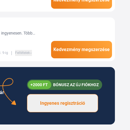
 kedvezményesen férhetsz
t ingyenesen. Több
Kedvezmény megszerzése
|
. 9-ig
Feltételek
+2000 FT
BÓNUSZ AZ ÚJ FIÓKHOZ
ár
Ingyenes regisztráció