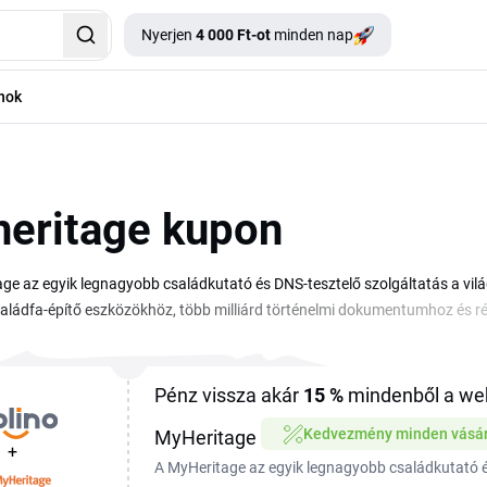
Nyerjen
4 000 Ft-ot
minden nap
nok
eritage kupon
ge az egyik legnagyobb családkutató és DNS-tesztelő szolgáltatás a v
aládfa-építő eszközökhöz, több milliárd történelmi dokumentumhoz és ré
s promóciókat ezen az oldalon egy helyen találod, így nem kell külön vé
s Premium előfizetést, a DNS-teszt csomagot és a prémium funkciókat 
, illeszd be a fizetési oldal megfelelő mezejébe, és az aktuális MyHeri
Pénz vissza akár
15 %
mindenből a we
sokszor csak pár napig vagy hétig tartanak, ezért érdemes rendszeresen 
Kedvezmény minden vásár
MyHeritage
+
A MyHeritage az egyik legnagyobb családkutató 