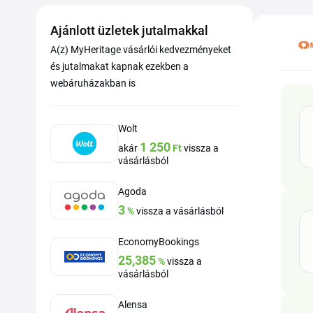
Ajánlott üzletek jutalmakkal
A(z) MyHeritage vásárlói kedvezményeket
és jutalmakat kapnak ezekben a
webáruházakban is
Wolt
1 250
akár
Ft
vissza a
vásárlásból
Agoda
3
%
vissza a vásárlásból
EconomyBookings
25,385
%
vissza a
vásárlásból
Alensa