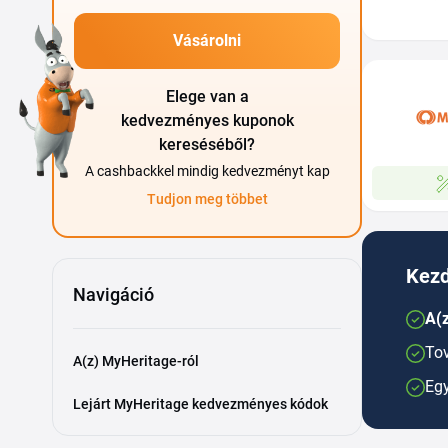
Vásárolni
Elege van a
kedvezményes kuponok
kereséséből?
A cashbackkel mindig kedvezményt kap
Tudjon meg többet
Kezd
Navigáció
A(z
Tov
A(z) MyHeritage-ról
Egy
Lejárt MyHeritage kedvezményes kódok