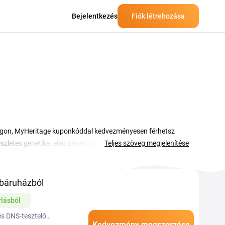
Bejelentkezés
Fiók létrehozása
ilágon, MyHeritage kuponkóddal kedvezményesen férhetsz
szletes genetikai elemzésekhez. Az aktuális kuponokat,
Teljes szöveg megjelenítése
gigböngészned az ajánlatokat. A MyHeritage kuponokkal a
is megrendelheted alacsonyabb áron. Egyszerűen másold ki a
tage kedvezmény azonnal érvényesül a megrendelésedre. A
báruházból
visszanézni az új kódokért és lejárati dátumokért.
lásból
és DNS-tesztelő
Kedvezmény megszerzése