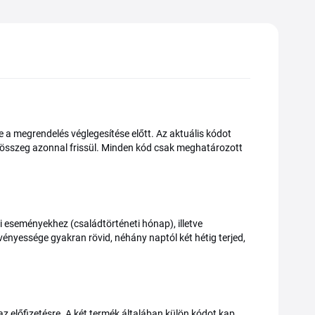
e a megrendelés véglegesítése előtt. Az aktuális kódot
égösszeg azonnal frissül. Minden kód csak meghatározott
 eseményekhez (családtörténeti hónap), illetve
vényessége gyakran rövid, néhány naptól két hétig terjed,
z előfizetésre. A két termék általában külön kódot kap,