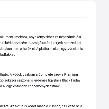
mi dokumentumokhoz, anyakönyvekhez és népszámlálási
feltérképezésére. A szolgáltatás kiterjedt nemzetközi
ldalakon nem érhetők el. A platform okos egyezéseket is
ládfákkal.
lálható. A kódok gyakran a Complete vagy a Premium
ó sokszor szezonális, érdemes figyelni a Black Friday
kor a legjelentősebb engedmények futnak.
ezőt. Az aktuális kódot másold ki innen, és illeszd be a