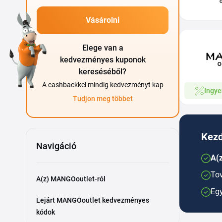
Vásárolni
Elege van a
kedvezményes kuponok
kereséséből?
A cashbackkel mindig kedvezményt kap
Ingye
Tudjon meg többet
Kezd
Navigáció
A(z
Tov
A(z) MANGOoutlet-ról
Egy
Lejárt MANGOoutlet kedvezményes
kódok