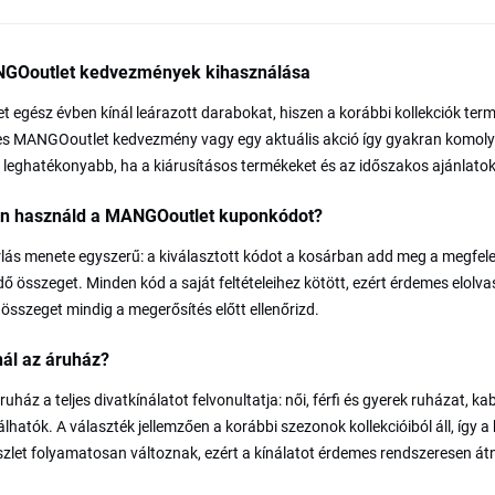
GOoutlet kedvezmények kihasználása
et egész évben kínál leárazott darabokat, hiszen a korábbi kollekciók t
s MANGOoutlet kedvezmény vagy egy aktuális akció így gyakran komoly me
 leghatékonyabb, ha a kiárusításos termékeket és az időszakos ajánlatok
n használd a MANGOoutlet kuponkódot?
lás menete egyszerű: a kiválasztott kódot a kosárban add meg a megfelel
dő összeget. Minden kód a saját feltételeihez kötött, ezért érdemes elolv
összeget mindig a megerősítés előtt ellenőrizd.
nál az áruház?
uház a teljes divatkínálatot felvonultatja: női, férfi és gyerek ruházat, k
lhatók. A választék jellemzően a korábbi szezonok kollekcióiból áll, így 
szlet folyamatosan változnak, ezért a kínálatot érdemes rendszeresen át