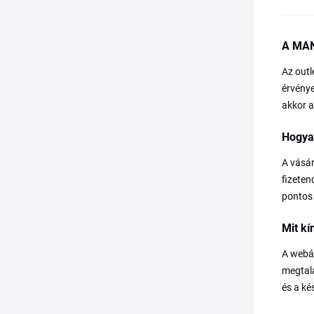
A MAN
Az outl
érvénye
akkor a
Hogya
A vásár
fizeten
pontos 
Mit kí
A webár
megtalá
és a ké