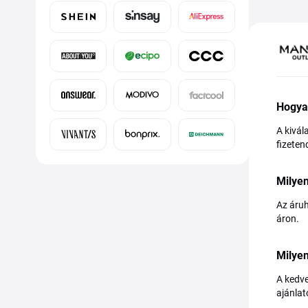
Hogya
A kivál
fizeten
Milye
Az áruh
áron.
Milyen
A kedve
ajánlat