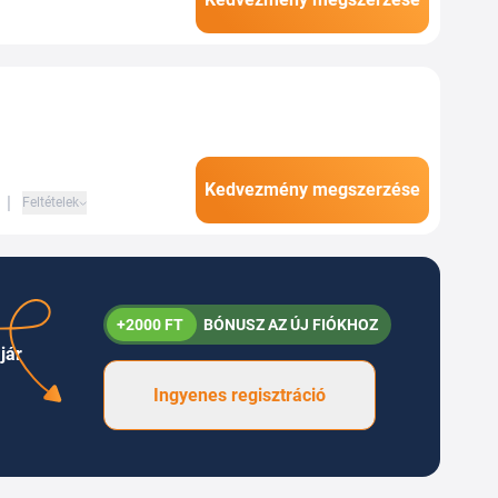
pőket és
Kedvezmény megszerzése
|
Feltételek
+2000 FT
BÓNUSZ AZ ÚJ FIÓKHOZ
jár
Ingyenes regisztráció