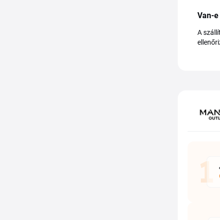
Van-e 
A száll
ellenőr