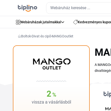
Webáruházak jutalmakkal
Kedvezményes kupo
Boltok
Divat és cipő
MANGOoutlet
MAN
A MANGOout
divatkiegé
kínálatába
elegáns vi
találsz. E
2
%
áron lehet
mezejébe.
vissza a vásárlásból