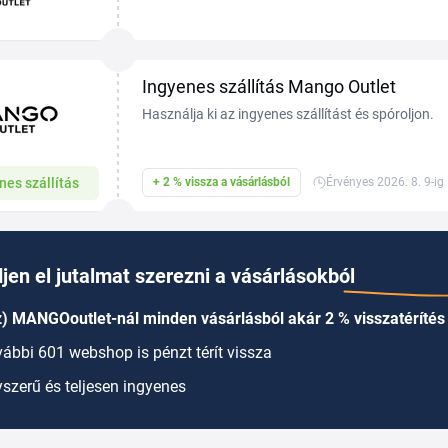
webáruháza, ahol ruhákat, kabátokat, pólókat, ci
divatkiegészítőket találsz...
Ingyenes szállítás Mango Outlet
Használja ki az ingyenes szállítást és spóroljon.
nes szállítás
+ 2 % vissza a vásárlásból
Érvényes 2026. 8. 9-ig
jen el jutalmat szerezni a vásárlásokból
) MANGOoutlet-nál minden vásárlásból akár 2 % visszatérítés 
ábbi 601 webshop is pénzt térít vissza
szerű és teljesen ingyenes