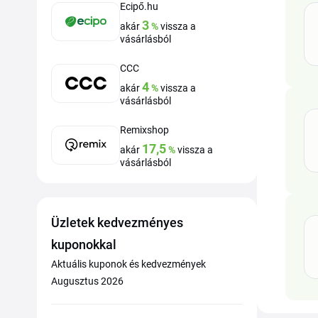
Ecipő.hu
3
akár
%
vissza a
vásárlásból
CCC
4
akár
%
vissza a
vásárlásból
Remixshop
17,5
akár
%
vissza a
vásárlásból
Üzletek kedvezményes
kuponokkal
Aktuális kuponok és kedvezmények
Augusztus 2026