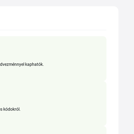
 kedvezménnyel kaphatók.
 és kódokról.