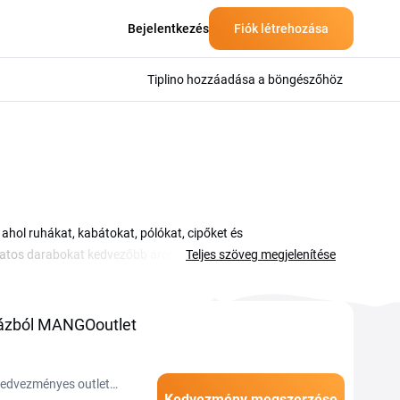
Bejelentkezés
Fiók létrehozása
Tiplino hozzáadása a böngészőhöz
ol ruhákat, kabátokat, pólókat, cipőket és
ivatos darabokat kedvezőbb áron szerezheted be, az áruház
Teljes szöveg megjelenítése
d. A márka letisztult, mediterrán stílusa a hétköznapi és az
ő kedvezménykódokat és akciókat, amelyeket ezen az oldalon
a végösszeget, így a kedvenc ruhadarabjaid alacsonyabb
ázból MANGOoutlet
ezzük, a kódokat pedig mindig kézzel írd be a kosár megfelelő
kedvezményes outlet
Kedvezmény megszerzése