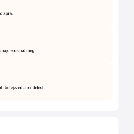
gólapra.
 majd erősítsd meg.
t befejezed a rendelést.