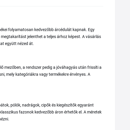
ermékei folyamatosan kedvezőbb árcédulát kapnak. Egy
gtakarítást jelenthet a teljes árhoz képest. A vásárlás
at együtt nézed át.
ő mezőben, a rendszer pedig a jóváhagyás után frissíti a
asni, mely kategóriákra vagy termékekre érvényes. A
abátok, pólók, nadrágok, cipők és kiegészítők egyaránt
a klasszikus fazonok kedvezőbb áron érhetők el. A méretek
nézni.