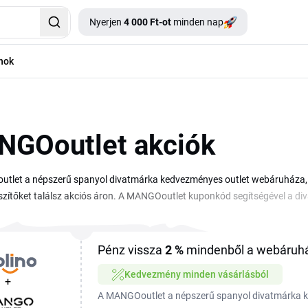
Nyerjen
4 000 Ft-ot
minden nap
nok
GOoutlet akciók
let a népszerű spanyol divatmárka kedvezményes outlet webáruháza, ah
szítőket találsz akciós áron. A MANGOoutlet kuponkód segítségével a d
n pedig a korábbi szezonok modelljei és a kiárusításos termékek várnak rá
seletben egyaránt megjelenik. Vásárlás előtt érdemes átnézni az elérhet
gy érvényes MANGOoutlet kupon beváltásával a kosárban csökkentheted 
Pénz vissza
2 %
mindenből a webáruh
nek a tieid. Amikor MANGOoutlet kedvezmény érhető el, azt szintén itt jel
Kedvezmény minden vásárlásból
+
A MANGOoutlet a népszerű spanyol divatmárka 