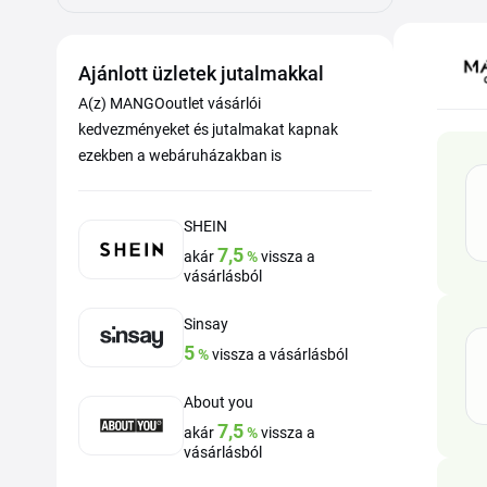
Ajánlott üzletek jutalmakkal
A(z) MANGOoutlet vásárlói
kedvezményeket és jutalmakat kapnak
ezekben a webáruházakban is
SHEIN
7,5
akár
%
vissza a
vásárlásból
Sinsay
5
%
vissza a vásárlásból
About you
7,5
akár
%
vissza a
vásárlásból