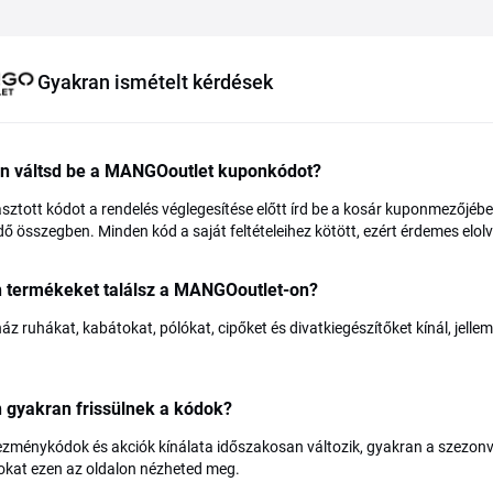
Gyakran ismételt kérdések
n váltsd be a MANGOoutlet kuponkódot?
asztott kódot a rendelés véglegesítése előtt írd be a kosár kuponmezőjé
dő összegben. Minden kód a saját feltételeihez kötött, ezért érdemes elolv
n termékeket találsz a MANGOoutlet-on?
áz ruhákat, kabátokat, pólókat, cipőket és divatkiegészítőket kínál, jel
 gyakran frissülnek a kódok?
zménykódok és akciók kínálata időszakosan változik, gyakran a szezonvá
okat ezen az oldalon nézheted meg.