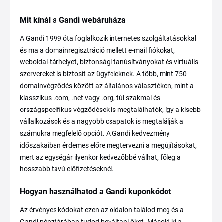
Mit kínál a Gandi webáruháza
A Gandi 1999 óta foglalkozik internetes szolgáltatásokkal
és ma a domainregisztráció mellett e-mail fiókokat,
weboldal-tárhelyet, biztonsági tanúsítványokat és virtuális
szervereket is biztosít az ügyfeleknek. A több, mint 750
domainvégződés között az általános választékon, mint a
klasszikus .com, .net vagy .org, túl szakmai és
országspecifikus végződések is megtalálhatók, így a kisebb
vállalkozások és a nagyobb csapatok is megtalálják a
számukra megfelelő opciót. A Gandi kedvezmény
időszakaiban érdemes előre megtervezni a megújításokat,
mert az egységár ilyenkor kedvezőbbé válhat, főleg a
hosszabb távú előfizetéseknél.
Hogyan használhatod a Gandi kuponkódot
Az érvényes kódokat ezen az oldalon találod meg és a
Gandi pénztárában tudod beváltani őket. Másold ki a