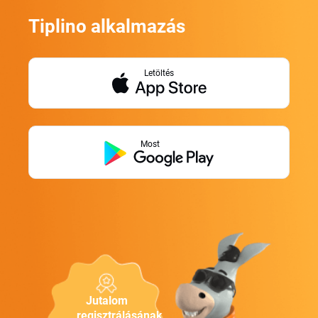
Tiplino alkalmazás
Letöltés
Most
Jutalom
regisztrálásának