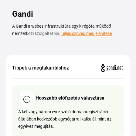
Gandi
A Gandi a webes infrastruktúra egyik régóta működő
nemzetközi szolgáltatója, amely domainregisztrációval, e-
Teljes szöveg megjelenítése
mail postafiókokkal és tárhelymegoldásokkal foglalkozik.
Az aktuális Gandi kuponkód felhasználásával kedvezőbben
fizetheted ki a következő megújítást vagy új csomagot és a
Gandi akció időszakaiban tovább csökkentheted a
Tippek a megtakarításhoz
végösszeget. A vásárlás folyamata egyszerű, az érvényes
kódokat ezen az oldalon találod meg és néhány
kattintással átviheted a kosaradba. Ha új domainnevet
keresel vagy a tárhelyedet bővítenéd, érdemes átnézni a
Hosszabb előfizetés választása
Gandi kupon és promóció aktuális lehetőségeit, mielőtt
véglegesítenéd a rendelést.
A két vagy három évre szóló domainregisztráció
általában kedvezőbb egységárral kalkulál, mint az
egyéves megújítás.