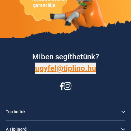
garanciája
Miben segíthetünk?
ugyfel@tiplino.hu
Top boltok
A Tiplinoról