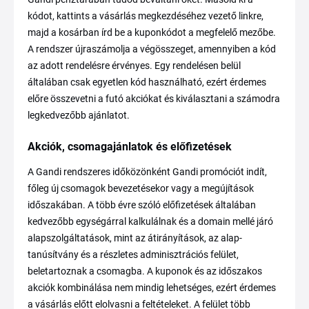
kódot, kattints a vásárlás megkezdéséhez vezető linkre,
majd a kosárban írd be a kuponkódot a megfelelő mezőbe.
A rendszer újraszámolja a végösszeget, amennyiben a kód
az adott rendelésre érvényes. Egy rendelésen belül
általában csak egyetlen kód használható, ezért érdemes
előre összevetni a futó akciókat és kiválasztani a számodra
legkedvezőbb ajánlatot.
Akciók, csomagajánlatok és előfizetések
A Gandi rendszeres időközönként Gandi promóciót indít,
főleg új csomagok bevezetésekor vagy a megújítások
időszakában. A több évre szóló előfizetések általában
kedvezőbb egységárral kalkulálnak és a domain mellé járó
alapszolgáltatások, mint az átirányítások, az alap-
tanúsítvány és a részletes adminisztrációs felület,
beletartoznak a csomagba. A kuponok és az időszakos
akciók kombinálása nem mindig lehetséges, ezért érdemes
a vásárlás előtt elolvasni a feltételeket. A felület több